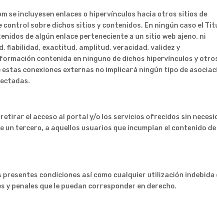
m se incluyesen enlaces o hipervínculos hacia otros sitios de
de control sobre dichos sitios y contenidos. En ningún caso el Tit
nidos de algún enlace perteneciente a un sitio web ajeno, ni
, fiabilidad, exactitud, amplitud, veracidad, validez y
nformación contenida en ninguno de dichos hipervínculos y otro
de estas conexiones externas no implicará ningún tipo de asociac
nectadas.
 retirar el acceso al portal y/o los servicios ofrecidos sin neces
de un tercero, a aquellos usuarios que incumplan el contenido de
as presentes condiciones así como cualquier utilización indebida
les y penales que le puedan corresponder en derecho.