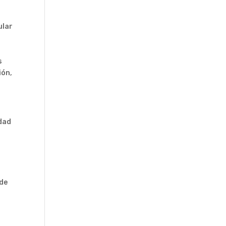
ular
s
ión,
idad
 de