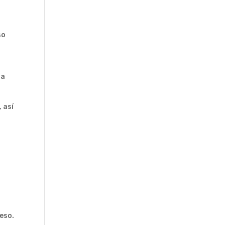
so
la
 así
ceso.