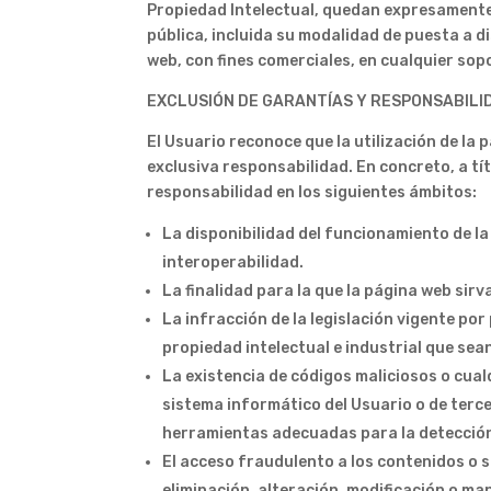
Propiedad Intelectual, quedan expresamente 
pública, incluida su modalidad de puesta a di
web, con fines comerciales, en cualquier sopo
EXCLUSIÓN DE GARANTÍAS Y RESPONSABILI
El Usuario reconoce que la utilización de la 
exclusiva responsabilidad. En concreto, a t
responsabilidad en los siguientes ámbitos:
La disponibilidad del funcionamiento de la
interoperabilidad.
La finalidad para la que la página web sirva
La infracción de la legislación vigente por
propiedad intelectual e industrial que sea
La existencia de códigos maliciosos o cua
sistema informático del Usuario o de terc
herramientas adecuadas para la detección
El acceso fraudulento a los contenidos o s
eliminación, alteración, modificación o ma