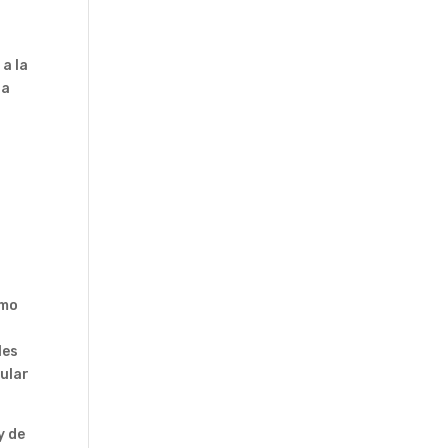
 a la
la
omo
les
tular
y de