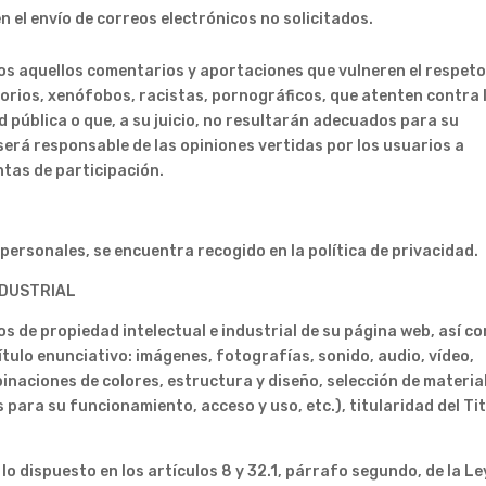
n el envío de correos electrónicos no solicitados.
odos aquellos comentarios y aportaciones que vulneren el respeto
torios, xenófobos, racistas, pornográficos, que atenten contra 
ad pública o que, a su juicio, no resultarán adecuados para su
 será responsable de las opiniones vertidas por los usuarios a
ntas de participación.
 personales, se encuentra recogido en la política de privacidad.
NDUSTRIAL
os de propiedad intelectual e industrial de su página web, así c
ítulo enunciativo: imágenes, fotografías, sonido, audio, vídeo,
inaciones de colores, estructura y diseño, selección de materia
ara su funcionamiento, acceso y uso, etc.), titularidad del Ti
o dispuesto en los artículos 8 y 32.1, párrafo segundo, de la Le