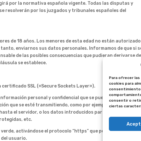
regirá por la normativa española vigente. Todas las disputas y
se resolverán por los juzgados y tribunales españoles del
yores de 18 años. Los menores de esta edad no están autorizado
r tanto, enviarnos sus datos personales. Informamos de que si s
ponsable de las posibles consecuencias que pudieran derivarse de
láusula se establece.
Para ofrecer las
cookies para alm
n certificado SSL («Secure Sockets Layer»).
consentimiento 
comportamiento d
 información personal y confidencial que se pueda manejar en u
consentir o ret
ción que se esté transmitiendo, como por ejemplo, desde cualqu
ciertas caracter
hasta el servidor, o los datos introducidos para la suscripción 
rotegidas, etc.
Acept
r verde, activándose el protocolo “https” que permite conexione
del usuario.