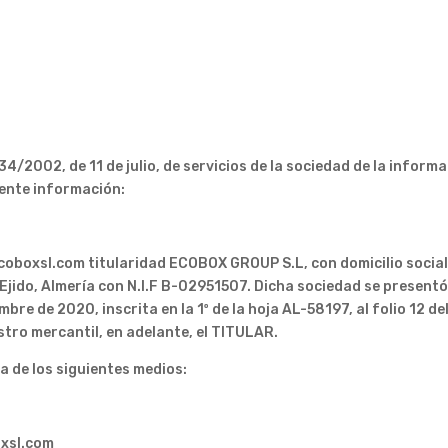
4/2002, de 11 de julio, de servicios de la sociedad de la inform
uiente información:
ecoboxsl.com titularidad ECOBOX GROUP S.L, con domicilio social
 Ejido, Almería con N.I.F B-02951507. Dicha sociedad se presentó
mbre de 2020, inscrita en la 1º de la hoja AL-58197, al folio 12 de
stro mercantil, en adelante, el TITULAR.
a de los siguientes medios:
oxsl.com