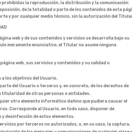
prohibidas la reproducción, la distribución y la comunicación
sposición, de la totalidad o parte de los contenidos de esta pág
rte y por cualquier medio técnico, sin la autorización del Titula
DAD
página web y de sus contenidos y servicios se desarrolla bajo su
ítulo meramente enunciativo, el Titular no asume ninguna
 página web, sus servicios y contenidos y su calidad o
 a los objetivos del Usuario.
 parte del Usuario o terceros y, en concreto, de los derechos de
n titularidad de otras personas o entidades.
lquier otro elemento informático dañino que pudiera causar el
eros. Corresponde al Usuario, en todo caso, disponer de
 y desinfección de estos elementos.
ervicios por terceros no autorizados, o, en su caso, la captura,
nipulación de los mensajes y comunicaciones de cualquier clase 