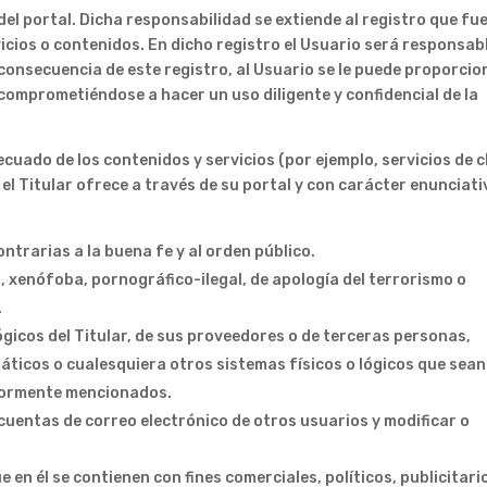
del portal. Dicha responsabilidad se extiende al registro que fu
cios o contenidos. En dicho registro el Usuario será responsab
consecuencia de este registro, al Usuario se le puede proporcio
comprometiéndose a hacer un uso diligente y confidencial de la
uado de los contenidos y servicios (por ejemplo, servicios de c
 el Titular ofrece a través de su portal y con carácter enunciati
contrarias a la buena fe y al orden público.
 xenófoba, pornográfico-ilegal, de apología del terrorismo o
.
ógicos del Titular, de sus proveedores o de terceras personas,
rmáticos o cualesquiera otros sistemas físicos o lógicos que sean
riormente mencionados.
s cuentas de correo electrónico de otros usuarios y modificar o
ue en él se contienen con fines comerciales, políticos, publicitari