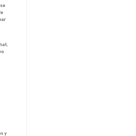
ese
le
nar
hat,
vo
os y