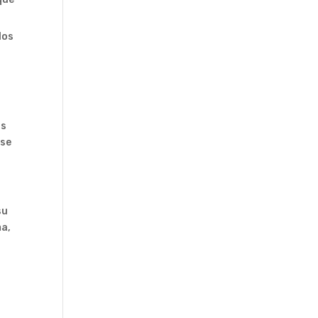
los
os
 se
su
ma,